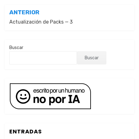
Navegación
ANTERIOR
de
Actualización de Packs — 3
entradas
Buscar
Buscar
ENTRADAS