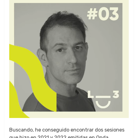
Bus­can­do, he con­segui­do encon­trar dos sesiones
que hizo en 2021 y 2022 emi­ti­das en Onda