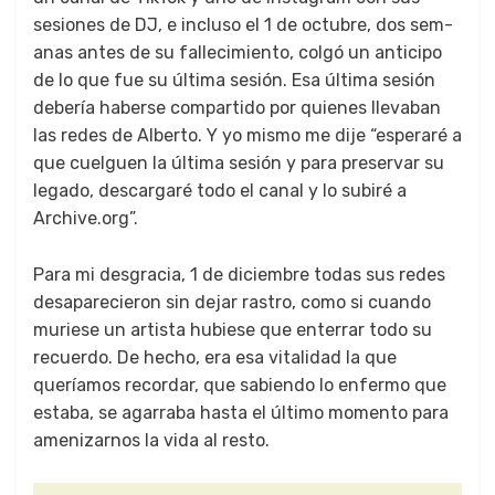
sesiones de DJ, e inclu­so el 1 de octubre, dos sem­
anas antes de su fal­l­ec­imien­to, col­gó un anticipo
de lo que fue su últi­ma sesión. Esa últi­ma sesión
debería haberse com­par­tido por quienes llev­a­ban
las redes de Alber­to. Y yo mis­mo me dije “esper­aré a
que cuelguen la últi­ma sesión y para preser­var su
lega­do, descar­garé todo el canal y lo subiré a
Archive.org”.
Para mi des­gra­cia, 1 de diciem­bre todas sus redes
desa­parecieron sin dejar ras­tro, como si cuan­do
muriese un artista hubiese que enter­rar todo su
recuer­do. De hecho, era esa vital­i­dad la que
queríamos recor­dar, que sabi­en­do lo enfer­mo que
esta­ba, se agarra­ba has­ta el últi­mo momen­to para
amenizarnos la vida al resto.