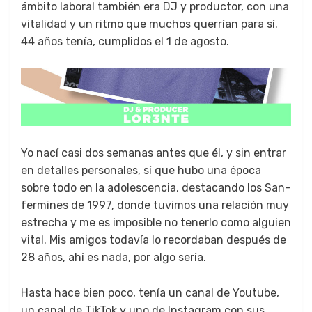
ámbito lab­o­ral tam­bién era DJ y pro­duc­tor, con una
vital­i­dad y un rit­mo que muchos quer­rían para sí.
44 años tenía, cumpli­dos el 1 de agos­to.
Yo nací casi dos sem­anas antes que él, y sin entrar
en detalles per­son­ales, sí que hubo una época
sobre todo en la ado­les­cen­cia, desta­can­do los San­
fer­mines de 1997, donde tuvi­mos una relación muy
estrecha y me es imposi­ble no ten­er­lo como alguien
vital. Mis ami­gos todavía lo record­a­ban después de
28 años, ahí es nada, por algo sería.
Has­ta hace bien poco, tenía un canal de Youtube,
un canal de Tik­Tok y uno de Insta­gram con sus