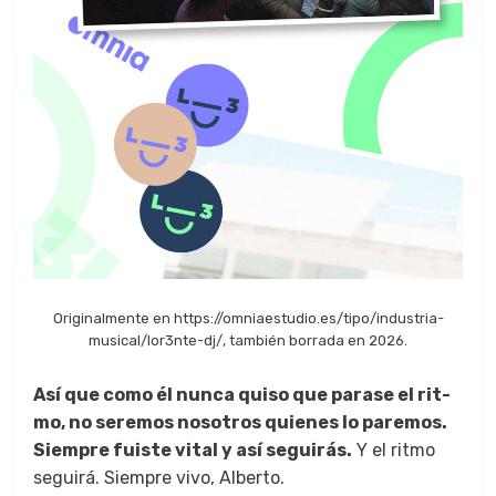
Orig­i­nal­mente en https://omniaestudio.es/tipo/industria-
musical/lor3nte-dj/, tam­bién bor­ra­da en 2026.
Así que como él nun­ca quiso que parase el rit­
mo, no ser­e­mos nosotros quienes lo pare­mos.
Siem­pre fuiste vital y así seguirás.
Y el rit­mo
seguirá. Siem­pre vivo, Alber­to.