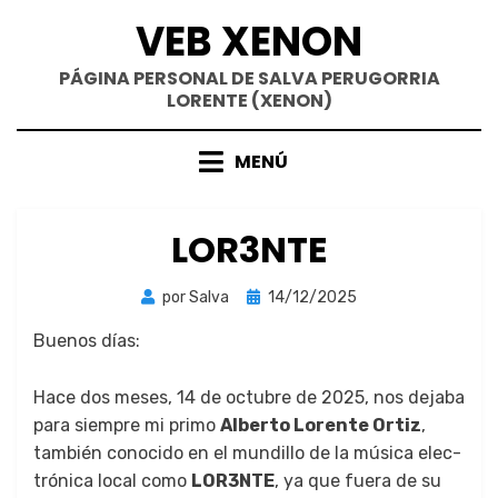
Saltar
VEB XENON
al
contenido
PÁGINA PERSONAL DE SALVA PERUGORRIA
LORENTE (XENON)
MENÚ
LOR3NTE
Publicada
por
Salva
14/12/2025
el
Buenos días:
Hace dos meses, 14 de octubre de 2025, nos deja­ba
para siem­pre mi pri­mo
Alber­to Lorente Ortiz
,
tam­bién cono­ci­do en el mundil­lo de la músi­ca elec­
tróni­ca local como
LOR3NTE
, ya que fuera de su