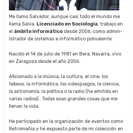
Me llamo Sal­vador, aunque casi todo el mun­do me
lla­ma Sal­va.
Licen­ci­a­do en Soci­ología
, tra­ba­jo en
el
ámbito infor­máti­co
des­de 2006, como admin­
istrador de sis­temas e infor­máti­co poli­va­lente.
Naci­do el 14 de julio de 1981 en Bera, Navar­ra, vivo
en Zaragoza des­de el año 2006.
Afi­ciona­do a la músi­ca, la cul­tura, el cine, los
tebeos, la infor­máti­ca, los video­jue­gos, la cien­cia,
la astronomía, la políti­ca o la radio (he emi­ti­do en
varias radios) . Todas esas grandes cosas que me
llenan la vida.
He par­tic­i­pa­do en la orga­ni­zación de even­tos como
Retro­mañía y he expuesto parte de mi colec­ción en