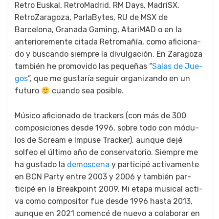
Retro Euskal, Retro­Madrid, RM Days, MadriSX,
RetroZaragoza, Par­laBytes, RU de MSX de
Barcelona, Grana­da Gam­ing, Atari­MAD o en la
ante­ri­ore­mente cita­da Retro­mañía, como afi­ciona­
do y bus­can­do siem­pre la divul­gación. En Zaragoza
tam­bién he pro­movi­do las pequeñas “
Salas de Jue­
gos
”, que me gus­taría seguir orga­ni­zan­do en un
futuro
cuan­do sea posi­ble.
Músi­co afi­ciona­do de track­ers (con más de 300
com­posi­ciones des­de 1996, sobre todo con módu­
los de Scream e Impuse Track­er), aunque dejé
solfeo el últi­mo año de con­ser­va­to­rio. Siem­pre me
ha gus­ta­do la
demosce­na
y par­ticipé acti­va­mente
en BCN Par­ty entre 2003 y 2006 y tam­bién par­
ticipé en la Break­point 2009. Mi eta­pa musi­cal acti­
va como com­pos­i­tor fue des­de 1996 has­ta 2013,
aunque en 2021 comencé de nue­vo a colab­o­rar en