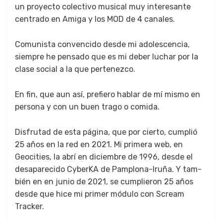
un proyec­to colec­ti­vo musi­cal muy intere­sante
cen­tra­do en Ami­ga y los MOD de 4 canales.
Comu­nista con­ven­ci­do des­de mi ado­les­cen­cia,
siem­pre he pen­sa­do que es mi deber luchar por la
clase social a la que pertenez­co.
En fin, que aun así, pre­fiero hablar de mí mis­mo en
per­sona y con un buen tra­go o comi­da.
Dis­fru­tad de esta pági­na, que por cier­to, cumplió
25 años en la red en 2021. Mi primera web, en
Geoc­i­ties, la abrí en diciem­bre de 1996, des­de el
desa­pare­ci­do Cyber­KA de Pam­plona-Iruña. Y tam­
bién en en junio de 2021, se cumpli­eron 25 años
des­de que hice mi primer módu­lo con Scream
Track­er.