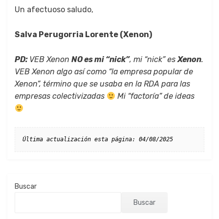
Un afec­tu­oso salu­do,
Sal­va Peru­gor­ria Lorente (Xenon)
PD:
VEB Xenon
NO es mi “nick”
, mi “nick” es
Xenon
.
VEB Xenon algo así como “la empre­sa pop­u­lar de
Xenon”, tér­mi­no que se usa­ba en la RDA para las
empre­sas colec­tivizadas
Mi “fac­toría” de ideas
Última actualización esta página: 04/08/2025
Buscar
Buscar