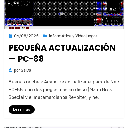
Publicada
06/08/2025
Informática y Videojuegos
el
PEQUEÑA ACTUALIZACIÓN
— PC-88
por
Salva
Bue­nas noches: Acabo de actu­alizar el pack de Nec
PC-88, con dos jue­gos más en dis­co (Mario Bros
Spe­cial y el mata­mar­cianos Revolter) y he…
Leer más