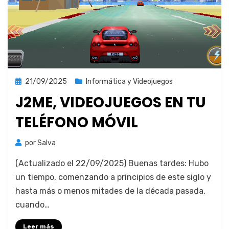
Publicada
21/09/2025
Informática y Videojuegos
el
J2ME, VIDEOJUEGOS EN TU
TELÉFONO MÓVIL
por
Salva
(Actu­al­iza­do el 22/09/2025) Bue­nas tardes: Hubo
un tiem­po, comen­zan­do a prin­ci­p­ios de este siglo y
has­ta más o menos mitades de la déca­da pasa­da,
cuan­do…
Leer más