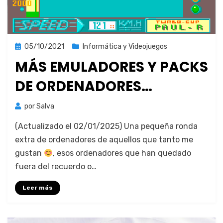
Publicada
05/10/2021
Informática y Videojuegos
el
MÁS EMULADORES Y PACKS
DE ORDENADORES…
por
Salva
(Actu­al­iza­do el 02/01/2025) Una pequeña ron­da
extra de orde­nadores de aque­l­los que tan­to me
gus­tan
, esos orde­nadores que han queda­do
fuera del recuer­do o…
Leer más