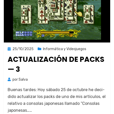
Publicada
25/10/2025
Informática y Videojuegos
el
ACTUALIZACIÓN DE PACKS
— 3
por
Salva
Bue­nas tardes: Hoy sába­do 25 de octubre he deci­
di­do actu­alizar los packs de uno de mis artícu­los, el
rel­a­ti­vo a con­so­las japone­sas lla­ma­do “Con­so­las
japone­sas……