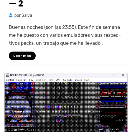
— 2
por
Salva
Bue­nas noches (son las 23:55): Este fin de sem­ana
me he puesto con var­ios emu­ladores y sus respec­
tivos packs, un tra­ba­jo que me ha lle­va­do…
Leer más