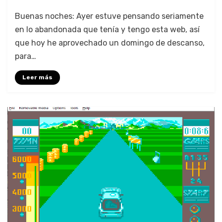
Bue­nas noches: Ayer estuve pen­san­do seri­amente
en lo aban­don­a­da que tenía y ten­go esta web, así
que hoy he aprovecha­do un domin­go de des­can­so,
para…
Leer más