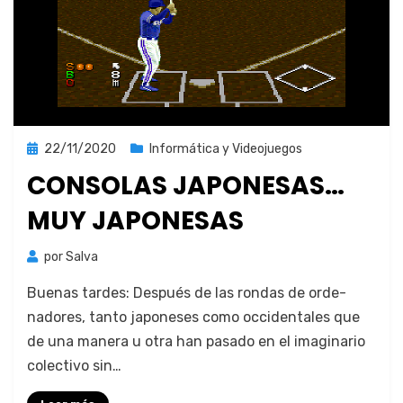
Publicada
22/11/2020
Informática y Videojuegos
el
CONSOLAS JAPONESAS…
MUY JAPONESAS
por
Salva
Bue­nas tardes: Después de las ron­das de orde­
nadores, tan­to japone­ses como occi­den­tales que
de una man­era u otra han pasa­do en el imag­i­nario
colec­ti­vo sin…