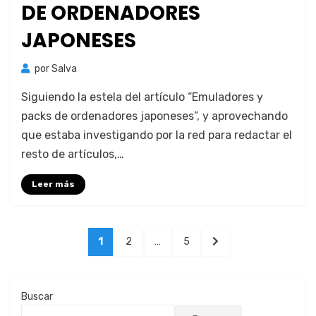
DE ORDENADORES
JAPONESES
por
Salva
Sigu­ien­do la estela del artícu­lo “Emu­ladores y
packs de orde­nadores japone­ses”, y aprovechan­do
que esta­ba inves­ti­gan­do por la red para redac­tar el
resto de artícu­los,…
Leer más
Paginación
PÁGINA
PÁGINA
PÁGINA
PÁGINA
1
2
…
5
de
SIGUIENTE
entradas
Buscar