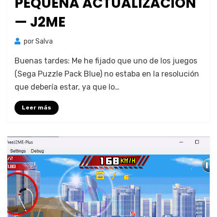
PEQUEÑA ACTUALIZACIÓN
— J2ME
por
Salva
Bue­nas tardes: Me he fija­do que uno de los jue­gos
(Sega Puz­zle Pack Blue) no esta­ba en la res­olu­ción
que debería estar, ya que lo…
Leer más