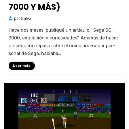
7000 Y MÁS)
por
Salva
Hace dos meses, publiqué un artícu­lo, “Sega SC-
3000, emu­lación y curiosi­dades”. Además de hac­er
un pequeño repa­so sobre el úni­co orde­nador per­
son­al de Sega, habla­ba…
Leer más