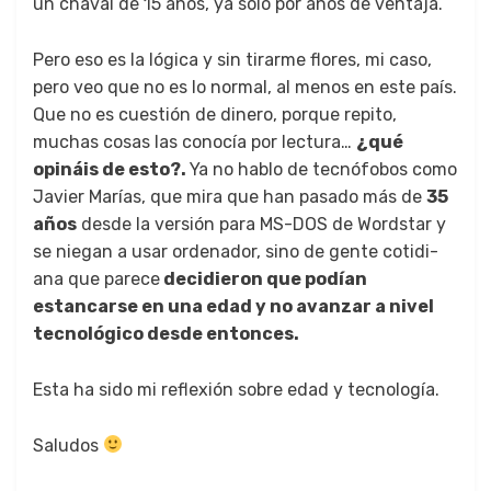
un chaval de 15 años, ya sólo por años de ven­ta­ja.
Pero eso es la lóg­i­ca y sin tirarme flo­res, mi caso,
pero veo que no es lo nor­mal, al menos en este país.
Que no es cuestión de dinero, porque repi­to,
muchas cosas las conocía por lec­tura…
¿qué
opináis de esto?.
Ya no hablo de tec­nó­fo­bos como
Javier Marías, que mira que han pasa­do más de
35
años
des­de la ver­sión para MS-DOS de Word­star y
se nie­gan a usar orde­nador, sino de gente cotid­i­
ana que parece
deci­dieron que podían
estancar­se en una edad y no avan­zar a niv­el
tec­nológi­co des­de entonces.
Esta ha sido mi reflex­ión sobre edad y tec­nología.
Salu­dos