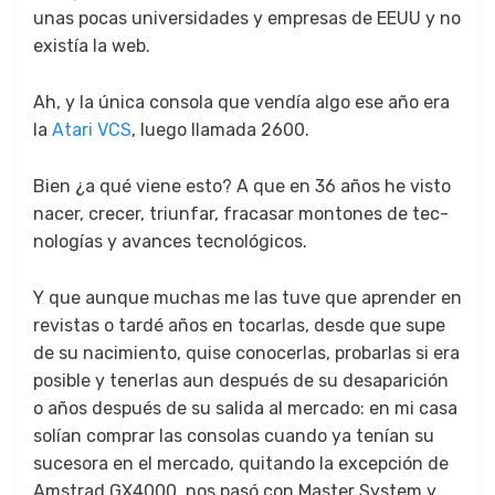
unas pocas uni­ver­si­dades y empre­sas de EEUU y no
existía la web.
Ah, y la úni­ca con­so­la que vendía algo ese año era
la
Atari VCS
, luego lla­ma­da 2600.
Bien ¿a qué viene esto? A que en 36 años he vis­to
nac­er, cre­cer, tri­un­far, fra­casar mon­tones de tec­
nologías y avances tec­nológi­cos.
Y que aunque muchas me las tuve que apren­der en
revis­tas o tardé años en tocar­las, des­de que supe
de su nacimien­to, quise cono­cer­las, pro­bar­las si era
posi­ble y ten­er­las aun después de su desapari­ción
o años después de su sal­i­da al mer­ca­do: en mi casa
solían com­prar las con­so­las cuan­do ya tenían su
suce­so­ra en el mer­ca­do, qui­tan­do la excep­ción de
Amstrad GX4000, nos pasó con Mas­ter Sys­tem y