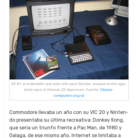
ZX 81, el orde­nador que este año sacó Sin­clair, aunque al año sigu­
iente sacó el famoso ZX Spec­trum. Fuente:
Classic-
computers.org.nz
Com­modore llev­a­ba un año con su VIC 20 y Nin­ten­
do pre­senta­ba su últi­ma recre­ati­va: Don­key Kong,
que sería un tri­un­fo frente a Pac Man, de 1980 y
Gala­ga, de ese mis­mo año. Inter­net se lim­ita­ba a