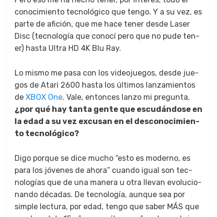
conocimien­to tec­nológi­co que ten­go. Y a su vez, es
parte de afi­ción, que me hace ten­er des­de Laser
Disc (tec­nología que conocí pero que no pude ten­
er) has­ta Ultra HD 4K Blu Ray.
Lo mis­mo me pasa con los video­jue­gos, des­de jue­
gos de Atari 2600 has­ta los últi­mos lan­za­mien­tos
de
XBOX One
. Vale, entonces lan­zo mi pre­gun­ta,
¿por qué hay tan­ta gente que escud­án­dose en
la edad a su vez excu­san en el desconocimien­
to tec­nológi­co?
Digo porque se dice mucho “esto es mod­er­no, es
para los jóvenes de aho­ra” cuan­do igual son tec­
nologías que de una man­era u otra lle­van evolu­cio­
nan­do décadas. De tec­nología, aunque sea por
sim­ple lec­tura, por edad, ten­go que saber MÁS que