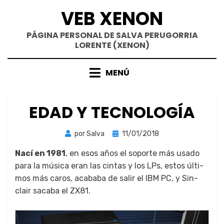
Saltar
VEB XENON
al
contenido
PÁGINA PERSONAL DE SALVA PERUGORRIA
LORENTE (XENON)
MENÚ
EDAD Y TECNOLOGÍA
Publicada
por
Salva
11/01/2018
el
Nací en 1981
, en esos años el soporte más usa­do
para la músi­ca eran las cin­tas y los LPs, estos últi­
mos más caros, acaba­ba de salir el IBM PC, y Sin­
clair saca­ba el ZX81.