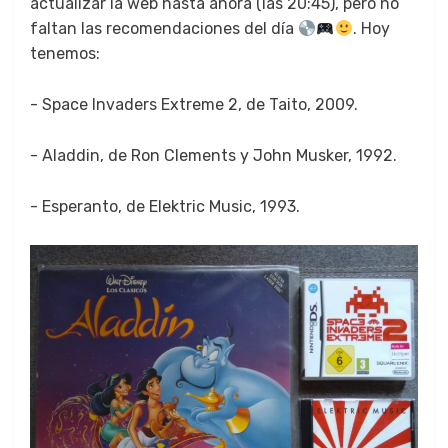
actu­alizar la web has­ta aho­ra (las 20:45), pero no
fal­tan las recomen­da­ciones del día
. Hoy
ten­emos:
- Space Invaders Extreme 2, de Taito, 2009.
- Aladdin, de Ron Clements y John Musker, 1992.
- Esperan­to, de Elek­tric Music, 1993.