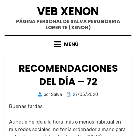
Saltar
VEB XENON
al
contenido
PÁGINA PERSONAL DE SALVA PERUGORRIA
LORENTE (XENON)
MENÚ
RECOMENDACIONES
DEL DÍA – 72
Publicada
por
Salva
27/05/2020
el
Bue­nas tardes:
Aunque he ido a la hora más o menos habit­u­al en
mis redes sociales, no tenía orde­nador a mano para