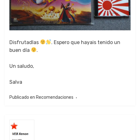
Dis­fru­tad­las
. Espero que hayais tenido un
buen día
.
Un salu­do,
Sal­va
Publicado en
Recomendaciones