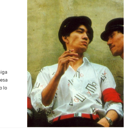
i­ga
e­sa
o lo