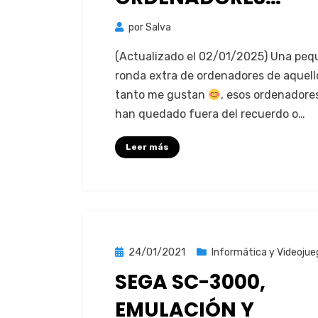
por
Salva
(Actu­al­iza­do el 02/01/2025) Una pe
ron­da extra de orde­nadores de aque­l­
tan­to me gus­tan
, esos orde­nadore
han queda­do fuera del recuer­do o…
Leer más
Publicada
24/01/2021
Informática y Videojue
el
SEGA SC-3000,
EMULACIÓN Y