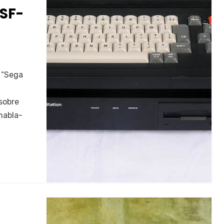
SF-
, “Sega
sobre
 habla­