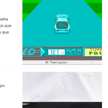
queña
los que
s que
gos