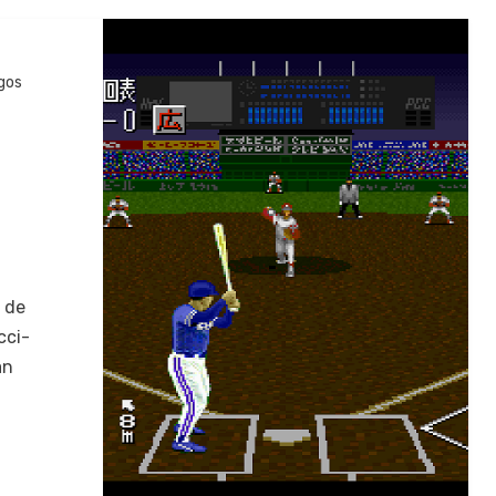
gos
s de
cci­
an