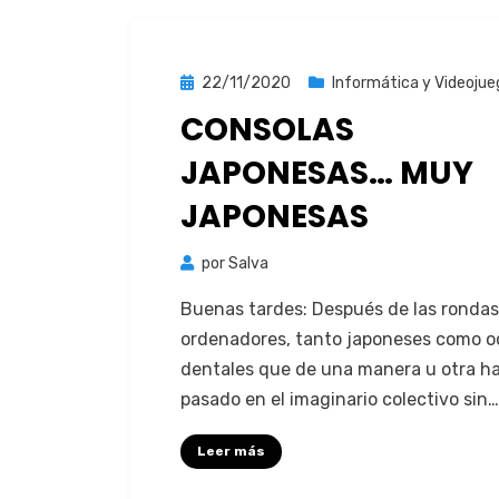
Publicada
22/11/2020
Informática y Videojue
el
CONSOLAS
JAPONESAS… MUY
JAPONESAS
por
Salva
Bue­nas tardes: Después de las ron­da
orde­nadores, tan­to japone­ses como o
den­tales que de una man­era u otra h
pasa­do en el imag­i­nario colec­ti­vo sin…
Leer más