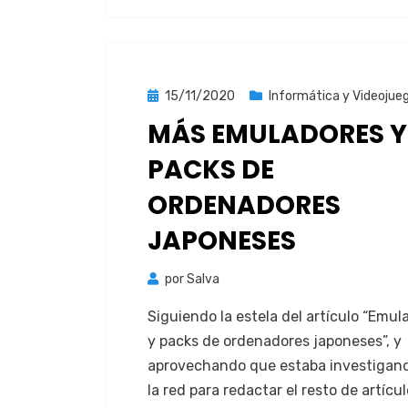
Publicada
15/11/2020
Informática y Videojue
el
MÁS EMULADORES Y
PACKS DE
ORDENADORES
JAPONESES
por
Salva
Sigu­ien­do la estela del artícu­lo “Emu­
y packs de orde­nadores japone­ses”, y
aprovechan­do que esta­ba inves­ti­gan­
la red para redac­tar el resto de artícu­