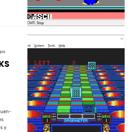
gos
KS
iguen­
es
es y