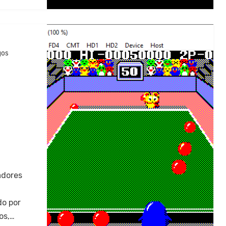
gos
ladores
do por
los,…