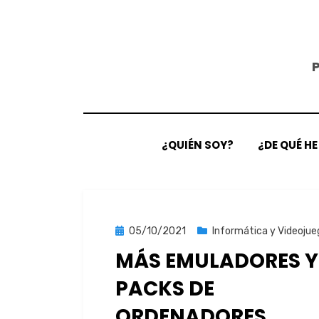
Saltar
al
contenido
¿QUIÉN SOY?
¿DE QUÉ H
Publicada
05/10/2021
Informática y Videojue
el
MÁS EMULADORES Y
PACKS DE
ORDENADORES…