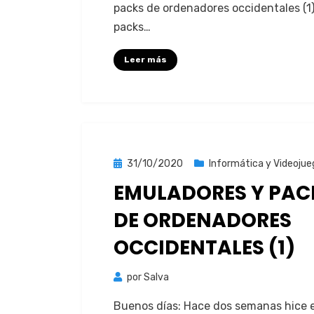
packs de orde­nadores occi­den­tales (1)
packs…
Leer más
Publicada
31/10/2020
Informática y Videojue
el
EMULADORES Y PAC
DE ORDENADORES
OCCIDENTALES (1)
por
Salva
Buenos días: Hace dos sem­anas hice e