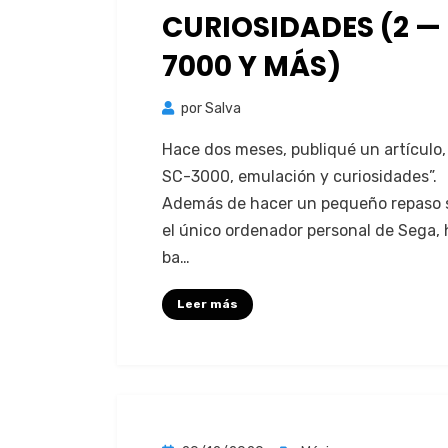
CURIOSIDADES (2 — 
7000 Y MÁS)
por
Salva
Hace dos meses, publiqué un artícu­lo
SC-3000, emu­lación y curiosi­dades”.
Además de hac­er un pequeño repa­so 
el úni­co orde­nador per­son­al de Sega,
ba…
Leer más