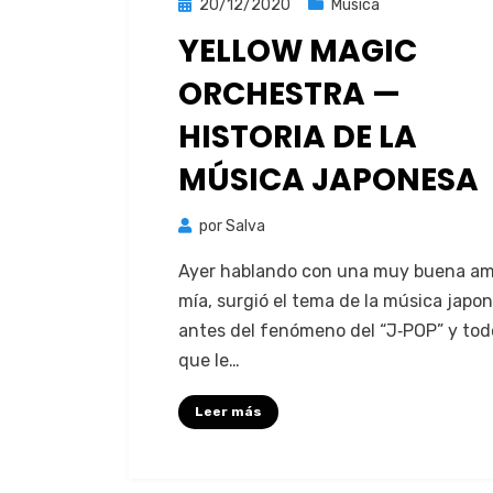
Publicada
20/12/2020
Música
el
YELLOW MAGIC
ORCHESTRA —
HISTORIA DE LA
MÚSICA JAPONESA
por
Salva
Ayer hablan­do con una muy bue­na am
mía, surgió el tema de la músi­ca japon
antes del fenó­meno del “J‑POP” y tod
que le…
Leer más