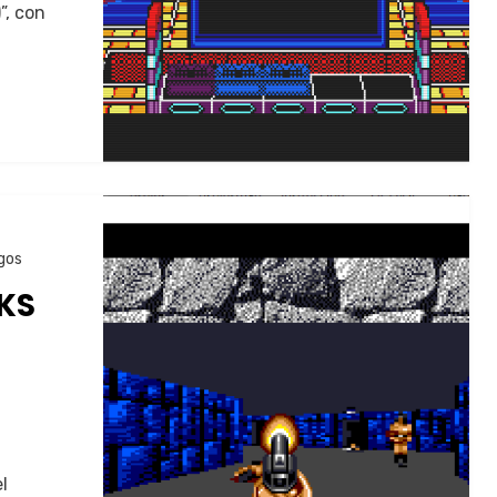
”, con
gos
KS
l