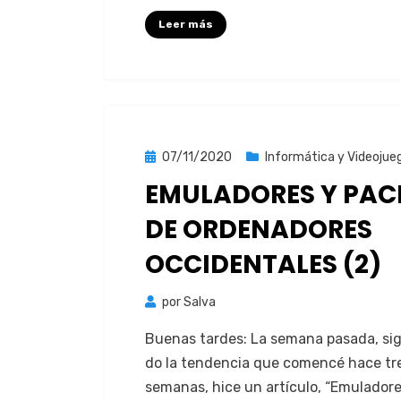
Leer más
Publicada
07/11/2020
Informática y Videojue
el
EMULADORES Y PAC
DE ORDENADORES
OCCIDENTALES (2)
por
Salva
Bue­nas tardes: La sem­ana pasa­da, s
do la ten­den­cia que comencé hace tr
sem­anas, hice un artícu­lo, “Emu­lador