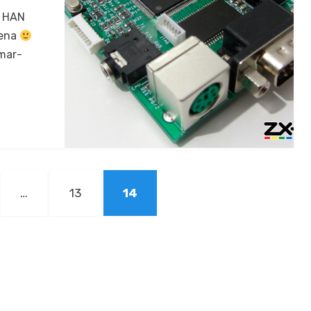
, HAN
e­na
 mar­
INA
PÁGINA
PÁGINA
…
13
14