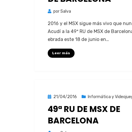
por
Salva
2016 y el MSX sigue más vivo que nun
Acudí a la 49ª RU de MSX de Barcelona
e­bra­da este 18 de junio en…
Leer más
Publicada
21/04/2016
Informática y Videojue
el
49ª RU DE MSX DE
BARCELONA