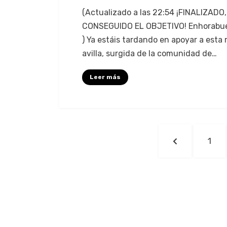
(Actu­al­iza­do a las 22:54 ¡FINALIZADO
CONSEGUIDO EL OBJETIVO! Enhorabu
) Ya estáis tar­dan­do en apo­yar a esta
avil­la, surgi­da de la comu­nidad de…
Leer más
Paginación
PÁGINA
PÁG
1
de
ANTERIOR
entradas