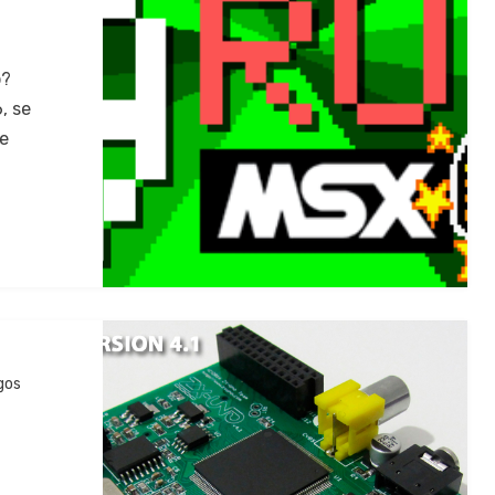
p?
, se
de
gos