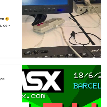
­ca
, cel­
gos