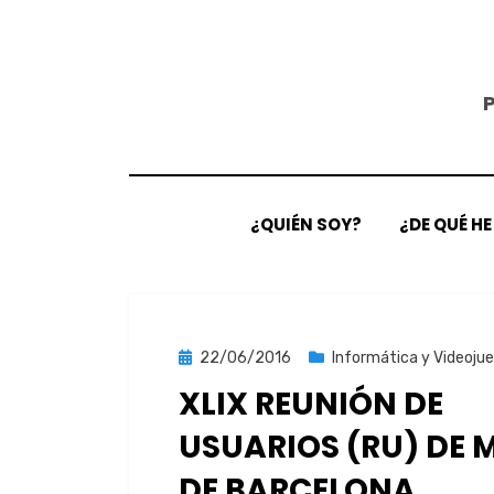
Saltar
al
contenido
¿QUIÉN SOY?
¿DE QUÉ H
Publicada
22/06/2016
Informática y Videoju
el
XLIX REUNIÓN DE
USUARIOS (RU) DE 
DE BARCELONA