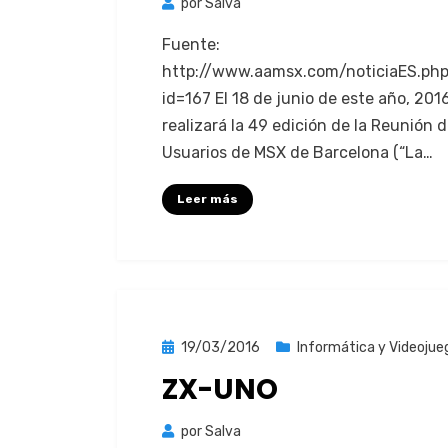
por
Salva
Fuente:
http://www.aamsx.com/noticiaES.ph
id=167 El 18 de junio de este año, 2016
realizará la 49 edi­ción de la Reunión 
Usuar­ios de MSX de Barcelona (“La…
Leer más
Publicada
19/03/2016
Informática y Videojue
el
ZX-UNO
por
Salva