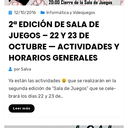
Publicada
12/10/2016
Informática y Videojuegos
el
2ª EDICIÓN DE SALA DE
JUEGOS – 22 Y 23 DE
OCTUBRE — ACTIVIDADES Y
HORARIOS GENERALES
por
Salva
Ya están las activi­dades
que se realizarán en la
segun­da edi­ción de “Sala de Jue­gos” que se cel­e­
brará los días 22 y 23 de…
Leer más