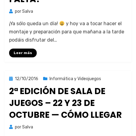
por
Salva
¡Ya sólo que­da un día!
y hoy va a tocar hac­er el
mon­ta­je y preparación para que mañana a la tarde
podáis dis­fru­tar del…
Leer más
Publicada
12/10/2016
Informática y Videojuegos
el
2ª EDICIÓN DE SALA DE
JUEGOS – 22 Y 23 DE
OCTUBRE — CÓMO LLEGAR
por
Salva