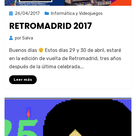
Publicada
26/04/2017
Informática y Videojuegos
el
RETROMADRID 2017
por
Salva
Buenos días
Estos días 29 y 30 de abril, estaré
en la edi­ción de vuelta de Retro­madrid, tres años
después de la últi­ma cel­e­bra­da,…
Leer más