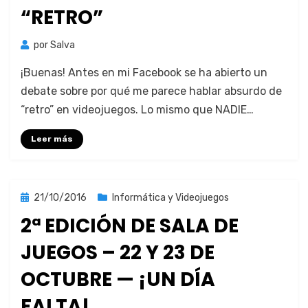
“RETRO”
por
Salva
¡Bue­nas! Antes en mi Face­book se ha abier­to un
debate sobre por qué me parece hablar absur­do de
“retro” en video­jue­gos. Lo mis­mo que NADIE…
Leer más
Publicada
21/10/2016
Informática y Videojuegos
el
2ª EDICIÓN DE SALA DE
JUEGOS – 22 Y 23 DE
OCTUBRE — ¡UN DÍA
FALTA!