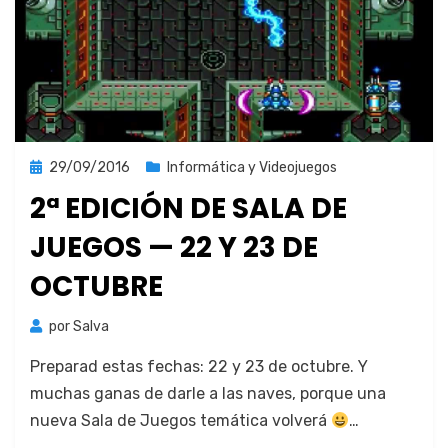
Publicada
29/09/2016
Informática y Videojuegos
el
2ª EDICIÓN DE SALA DE
JUEGOS — 22 Y 23 DE
OCTUBRE
por
Salva
Preparad estas fechas: 22 y 23 de octubre. Y
muchas ganas de dar­le a las naves, porque una
nue­va Sala de Jue­gos temáti­ca volverá
…