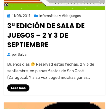
Publicada
11/08/2017
Informática y Videojuegos
el
3ª EDICIÓN DE SALA DE
JUEGOS – 2 Y 3 DE
SEPTIEMBRE
por
Salva
Buenos días
Reser­vad estas fechas: 2 y 3 de
sep­tiem­bre, en ple­nas fies­tas de San José
(Zaragoza). Y a su vez coged muchas ganas…
Leer más