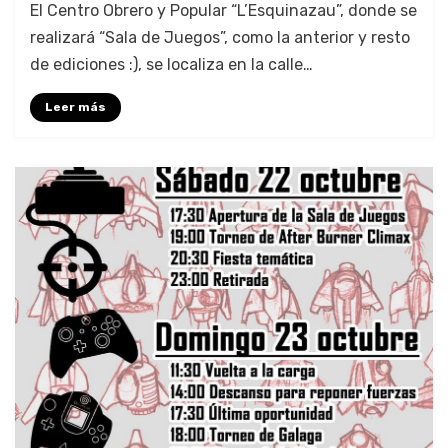
El Cen­tro Obrero y Pop­u­lar “L’Esquinazau”, donde se
realizará “Sala de Jue­gos”, como la ante­ri­or y resto
de edi­ciones :), se local­iza en la calle…
Leer más