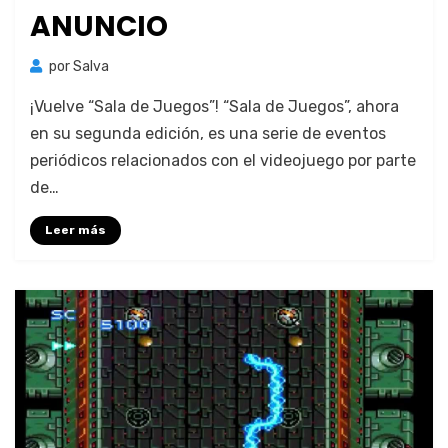
ANUNCIO
por
Salva
¡Vuelve “Sala de Jue­gos”! “Sala de Jue­gos”, aho­ra
en su segun­da edi­ción, es una serie de even­tos
per­iódi­cos rela­ciona­dos con el video­juego por parte
de…
Leer más