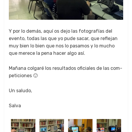
Y por lo demás, aquí os dejo las fotografías del
even­to, todas las que yo pude sacar, que refle­jan
muy bien lo bien que nos lo pasamos y lo mucho
que merece la pena hac­er algo así.
Mañana col­garé los resul­ta­dos ofi­ciales de las com­
peti­ciones 🙂
Un salu­do,
Sal­va