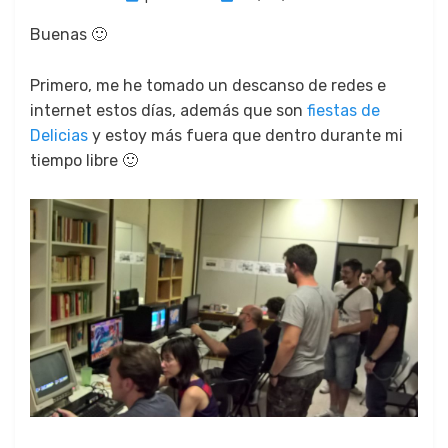
el
Bue­nas 🙂
Primero, me he toma­do un des­can­so de redes e
inter­net estos días, además que son
fies­tas de
Deli­cias
y estoy más fuera que den­tro durante mi
tiem­po libre 🙂