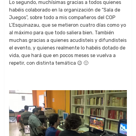
Lo segun­do, muchísi­mas gra­cias a todos quienes
habéis colab­o­ra­do en la orga­ni­zación de “Sala de
Jue­gos”, sobre todo a mis com­pañeros del COP
L’Esquinazau, que se metieron cua­tro días como yo
al máx­i­mo para que todo saliera bien. Tam­bién
muchas gra­cias a quienes acud­is­teis y difundis­teis
el even­to, y quienes real­mente lo habéis dota­do de
vida, que hará que en pocos meses se vuel­va a
repe­tir, con dis­tin­ta temáti­ca 😉 🙂